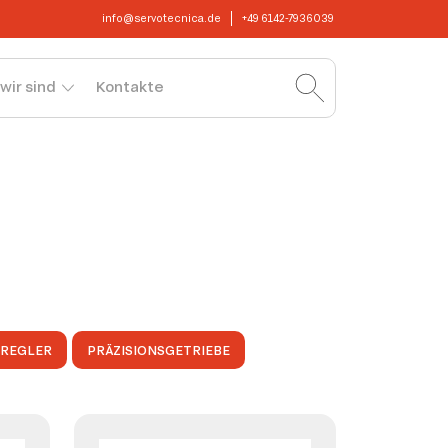
info@servotecnica.de
+49 6142-7936039
wir sind
Kontakte
OREGLER
PRÄZISIONSGETRIEBE