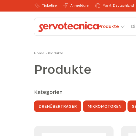
Ticketing
Anmeldung
Markt: Deutschland
Produkte
Di
Home
›
Produkte
Produkte
Kategorien
DREHÜBERTRAGER
MIKROMOTOREN
S