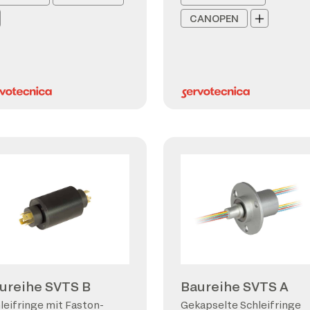
CANOPEN
ureihe SVTS B
Baureihe SVTS A
leifringe mit Faston-
Gekapselte Schleifringe