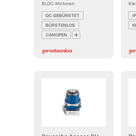
BLDC-Motoren
Kl
DC GEBÜRSTET
I
BÜRSTENLOS
K
CANOPEN