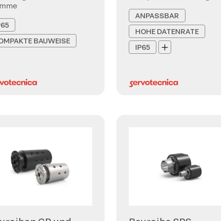
emme
ANPASSBAR
P65
HOHE DATENRATE
OMPAKTE BAUWEISE
IP65