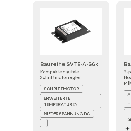
Baureihe SVTE-A-S6x
Ba
Kompakte digitale
2-p
Schrittmotorregler
Hoc
Mi
SCHRITTMOTOR
A
ERWEITERTE
H
TEMPERATUREN
H
NIEDERSPANNUNG DC
G