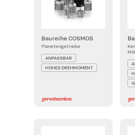
Baureihe COSMOS
Ba
Planetengetriebe
Ker
Mi
ANPASSBAR
A
HOHES DREHMOMENT
H
G