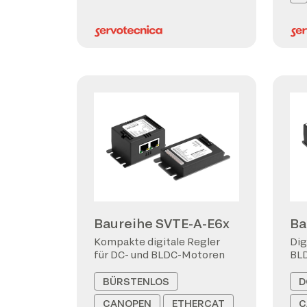
Baureihe SVTE-A-E6x
Ba
Kompakte digitale Regler
Dig
für DC- und BLDC-Motoren
BL
BÜRSTENLOS
D
CANOPEN
ETHERCAT
C