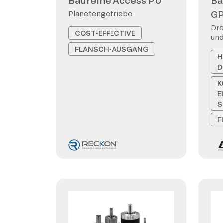
Baureihe Access PU
Ba
G
Planetengetriebe
Dre
COST-EFFECTIVE
und
FLANSCH-AUSGANG
H
D
K
E
S
F