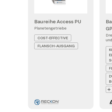
Baureihe Access PU
Ba
G
Planetengetriebe
Dre
COST-EFFECTIVE
und
FLANSCH-AUSGANG
K
E
S
F
D
B