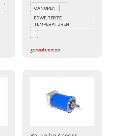
T
CANOPEN
ERWEITERTE
TEMPERATUREN
Baureihe Access