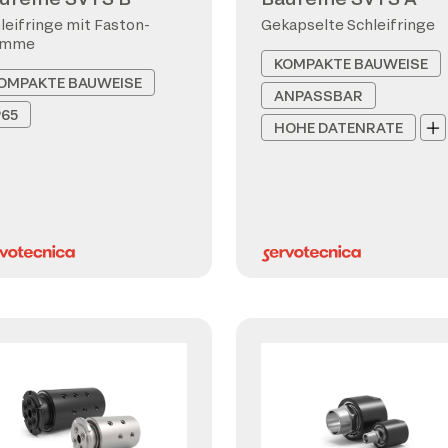
leifringe mit Faston-
Gekapselte Schleifringe
emme
KOMPAKTE BAUWEISE
OMPAKTE BAUWEISE
ANPASSBAR
P65
HOHE DATENRATE