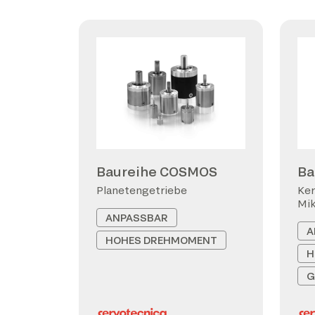
Baureihe COSMOS
Ba
Planetengetriebe
Ker
Mi
ANPASSBAR
A
HOHES DREHMOMENT
H
G