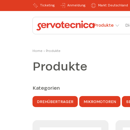
Ticketing
Anmeldung
Markt: Deutschland
Produkte
Di
Home
›
Produkte
Produkte
Kategorien
DREHÜBERTRAGER
MIKROMOTOREN
S