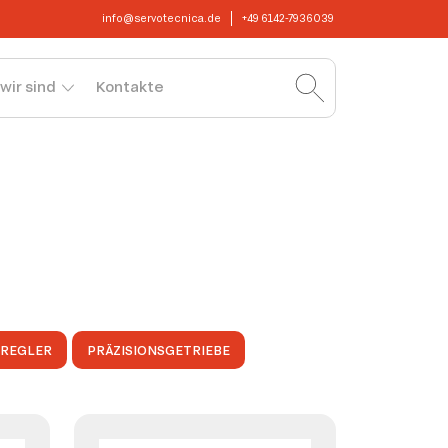
info@servotecnica.de
+49 6142-7936039
wir sind
Kontakte
OREGLER
PRÄZISIONSGETRIEBE