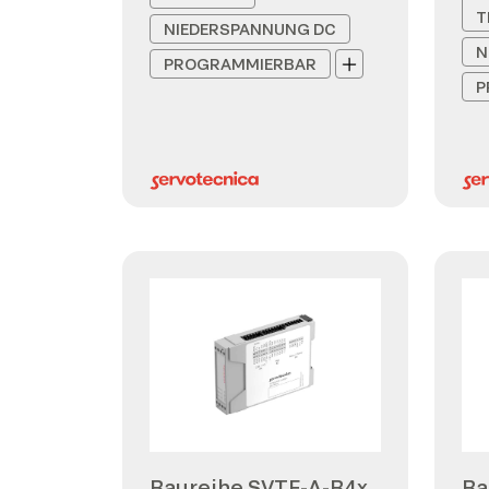
T
NIEDERSPANNUNG DC
N
PROGRAMMIERBAR
P
Baureihe SVTE-A-B4x
Ba