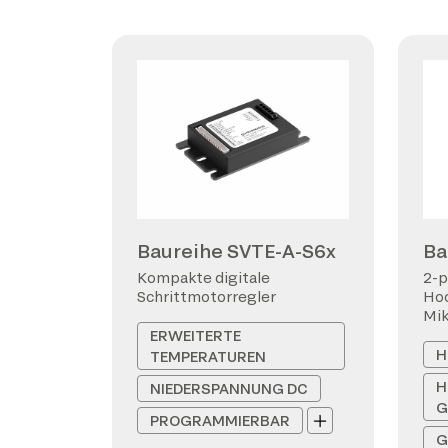
Baureihe SVTE-A-S6x
Ba
Kompakte digitale
2-p
Schrittmotorregler
Hoc
Mi
ERWEITERTE
H
TEMPERATUREN
H
NIEDERSPANNUNG DC
G
PROGRAMMIERBAR
G