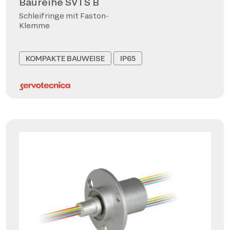
Baureihe SVTS B
Schleifringe mit Faston-
Klemme
KOMPAKTE BAUWEISE
IP65