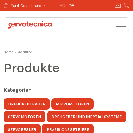
EN
DE
Markt: Deutschland
Home
›
Produkte
Produkte
Kategorien
DREHÜBERTRAGER
MIKROMOTOREN
SERVOMOTOREN
DREHGEBER UND INERTIALSYSTEME
SERVOREGLER
PRÄZISIONSGETRIEBE