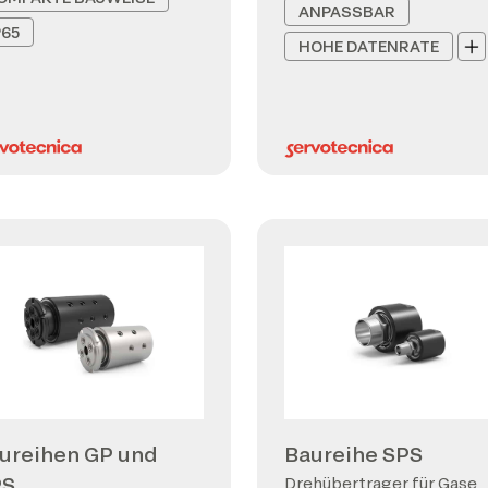
ANPASSBAR
P65
HOHE DATENRATE
ureihen GP und
Baureihe SPS
PS
Drehübertrager für Gase