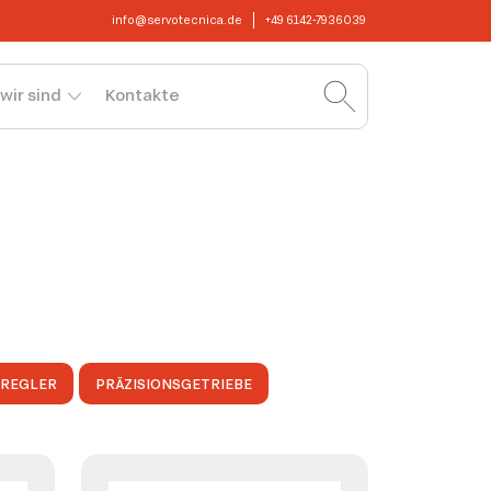
info@servotecnica.de
+49 6142-7936039
wir sind
Kontakte
OREGLER
PRÄZISIONSGETRIEBE