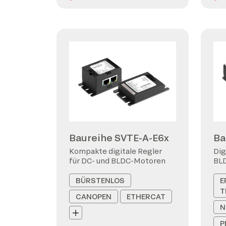
Baureihe SVTE-A-E6x
Ba
Kompakte digitale Regler
Dig
für DC- und BLDC-Motoren
BL
BÜRSTENLOS
E
T
CANOPEN
ETHERCAT
N
P