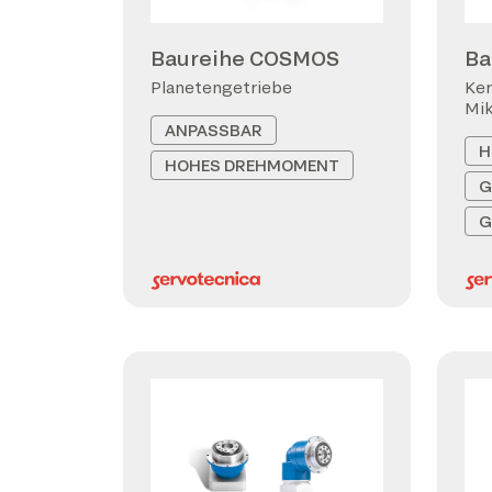
Baureihe COSMOS
Ba
Planetengetriebe
Ker
Mi
ANPASSBAR
H
HOHES DREHMOMENT
G
G