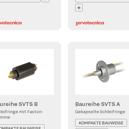
ureihe SVTS B
Baureihe SVTS A
leifringe mit Faston-
Gekapselte Schleifringe
emme
KOMPAKTE BAUWEISE
OMPAKTE BAUWEISE