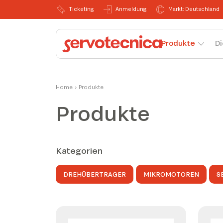
Ticketing
Anmeldung
Markt: Deutschland
Produkte
Di
Home
›
Produkte
Produkte
Kategorien
DREHÜBERTRAGER
MIKROMOTOREN
S