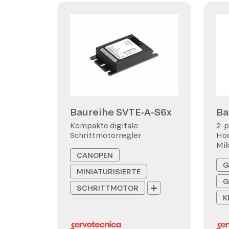
Baureihe SVTE-A-S6x
Ba
Kompakte digitale
2-p
Schrittmotorregler
Hoc
Mi
CANOPEN
G
MINIATURISIERTE
G
SCHRITTMOTOR
K