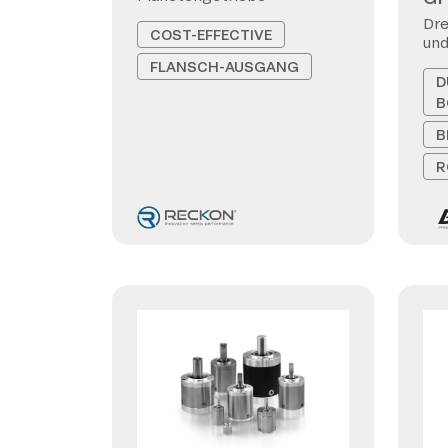
Dre
COST-EFFECTIVE
und
FLANSCH-AUSGANG
D
B
B
R