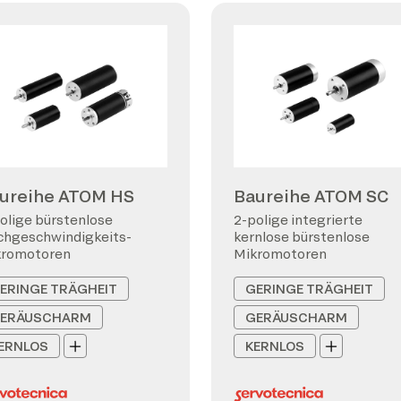
ureihe ATOM HS
Baureihe ATOM SC
olige bürstenlose
2-polige integrierte
hgeschwindigkeits-
kernlose bürstenlose
kromotoren
Mikromotoren
ERINGE TRÄGHEIT
GERINGE TRÄGHEIT
ERÄUSCHARM
GERÄUSCHARM
ERNLOS
KERNLOS