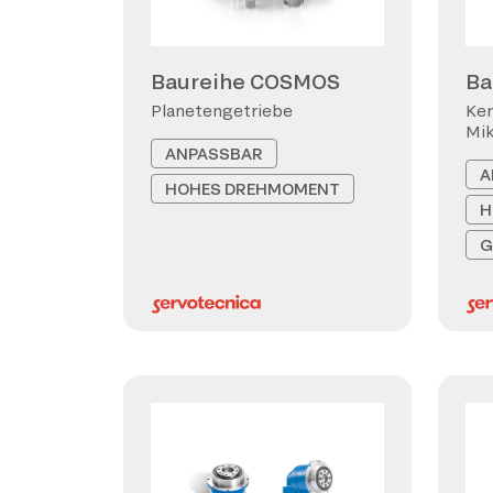
Baureihe COSMOS
Ba
Planetengetriebe
Ker
Mi
ANPASSBAR
A
HOHES DREHMOMENT
H
G