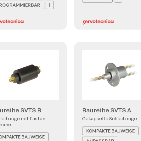
ROGRAMMIERBAR
ureihe SVTS B
Baureihe SVTS A
leifringe mit Faston-
Gekapselte Schleifringe
emme
KOMPAKTE BAUWEISE
OMPAKTE BAUWEISE
ANPASSBAR