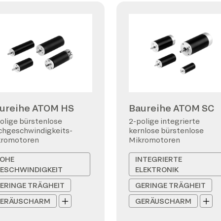
ureihe ATOM HS
Baureihe ATOM SC
olige bürstenlose
2-polige integrierte
hgeschwindigkeits-
kernlose bürstenlose
kromotoren
Mikromotoren
OHE
INTEGRIERTE
ESCHWINDIGKEIT
ELEKTRONIK
ERINGE TRÄGHEIT
GERINGE TRÄGHEIT
ERÄUSCHARM
GERÄUSCHARM