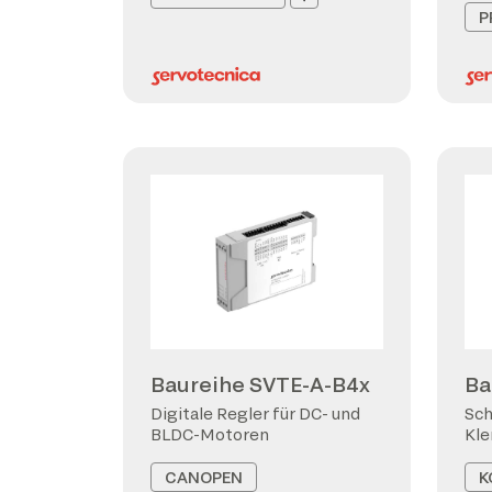
P
Baureihe SVTE-A-B4x
Ba
Digitale Regler für DC- und
Sch
BLDC-Motoren
Kl
CANOPEN
K