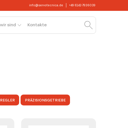
info@servotecnica.de
+49 6142-7936039
wir sind
Kontakte
OREGLER
PRÄZISIONSGETRIEBE