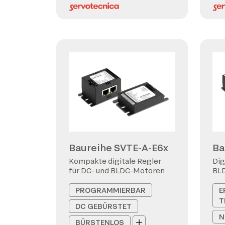
Baureihe SVTE-A-E6x
Ba
Kompakte digitale Regler
Dig
für DC- und BLDC-Motoren
BL
PROGRAMMIERBAR
E
T
DC GEBÜRSTET
N
BÜRSTENLOS