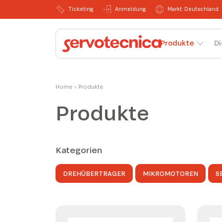
Ticketing
Anmeldung
Markt: Deutschland
Produkte
Di
Home
›
Produkte
Produkte
Kategorien
DREHÜBERTRAGER
MIKROMOTOREN
S