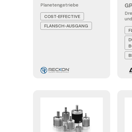
G
Planetengetriebe
Dre
COST-EFFECTIVE
und
FLANSCH-AUSGANG
F
D
B
B