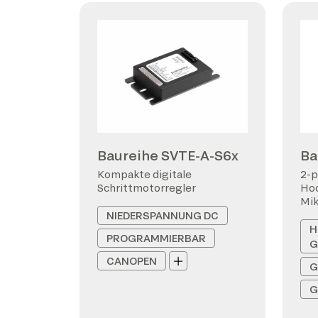
Baureihe SVTE-A-S6x
Ba
Kompakte digitale
2-p
Schrittmotorregler
Hoc
Mi
NIEDERSPANNUNG DC
H
PROGRAMMIERBAR
G
CANOPEN
G
G