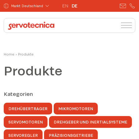
EN
DE
Markt: Deutschland
Home
›
Produkte
Produkte
Kategorien
DREHÜBERTRAGER
MIKROMOTOREN
SERVOMOTOREN
DREHGEBER UND INERTIALSYSTEME
SERVOREGLER
PRÄZISIONSGETRIEBE