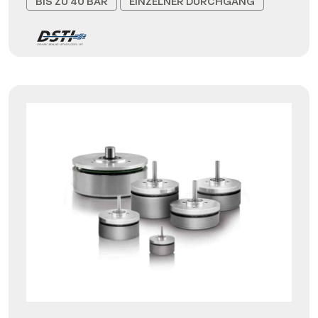
BIS ZU 40 BAR
EINZELNER DURCHGANG