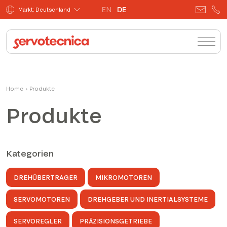
EN
DE
Markt: Deutschland
Home
›
Produkte
Produkte
Kategorien
DREHÜBERTRAGER
MIKROMOTOREN
SERVOMOTOREN
DREHGEBER UND INERTIALSYSTEME
SERVOREGLER
PRÄZISIONSGETRIEBE