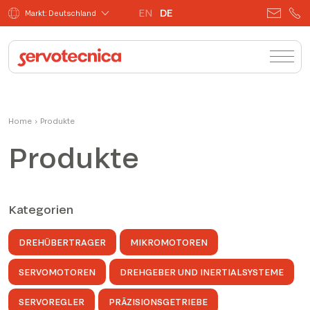
EN
DE
Markt: Deutschland
Home
›
Produkte
Produkte
Kategorien
DREHÜBERTRAGER
MIKROMOTOREN
SERVOMOTOREN
DREHGEBER UND INERTIALSYSTEME
SERVOREGLER
PRÄZISIONSGETRIEBE