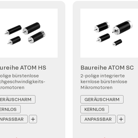
ureihe ATOM HS
Baureihe ATOM SC
olige bürstenlose
2-polige integrierte
hgeschwindigkeits-
kernlose bürstenlose
kromotoren
Mikromotoren
ERÄUSCHARM
GERÄUSCHARM
ERNLOS
KERNLOS
NPASSBAR
ANPASSBAR