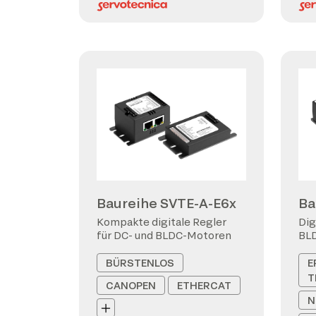
Baureihe SVTE-A-E6x
Ba
Kompakte digitale Regler
Dig
für DC- und BLDC-Motoren
BL
BÜRSTENLOS
E
T
CANOPEN
ETHERCAT
N