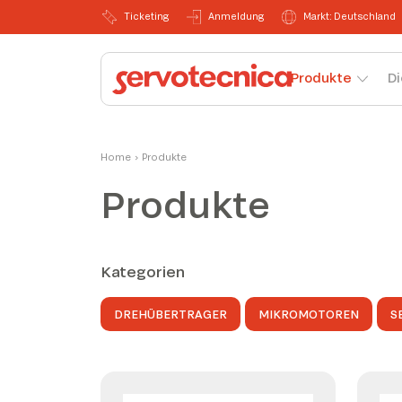
Ticketing
Anmeldung
Markt: Deutschland
Produkte
Di
Home
›
Produkte
Produkte
Kategorien
DREHÜBERTRAGER
MIKROMOTOREN
S