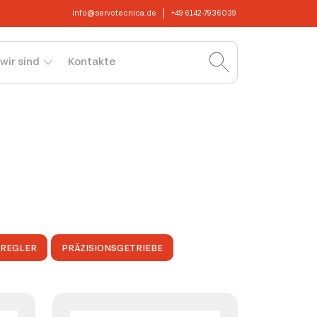
info@servotecnica.de
+49 6142-7936039
wir sind
Kontakte
OREGLER
PRÄZISIONSGETRIEBE