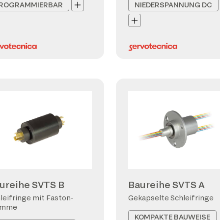
ROGRAMMIERBAR
NIEDERSPANNUNG DC
ureihe SVTS B
Baureihe SVTS A
leifringe mit Faston-
Gekapselte Schleifringe
emme
KOMPAKTE BAUWEISE