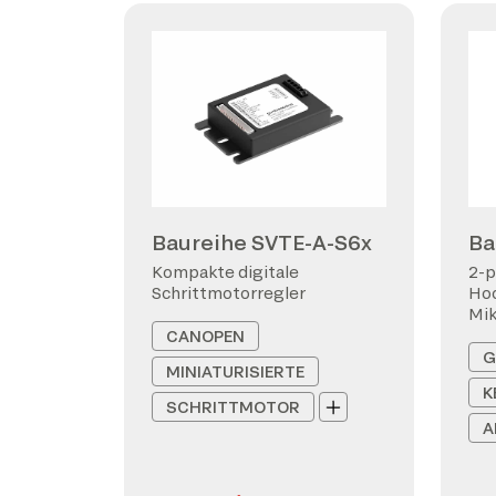
Baureihe SVTE-A-S6x
Ba
Kompakte digitale
2-p
Schrittmotorregler
Hoc
Mi
CANOPEN
G
MINIATURISIERTE
K
SCHRITTMOTOR
A