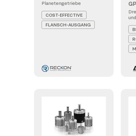
G
Planetengetriebe
Dre
COST-EFFECTIVE
und
FLANSCH-AUSGANG
B
R
M