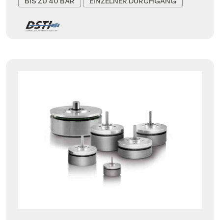
BIS ZU 40 BAR
EINZELNER DURCHGANG