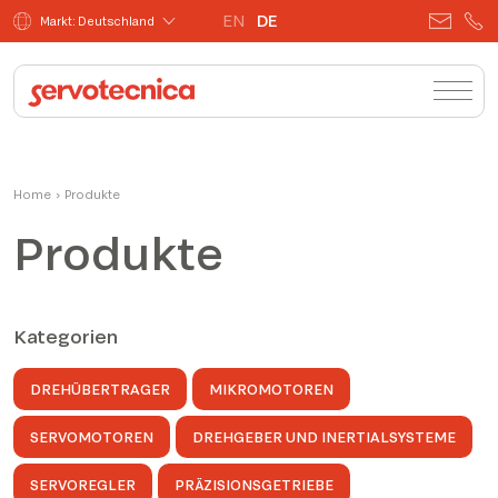
EN
DE
Markt: Deutschland
Home
›
Produkte
Produkte
Kategorien
DREHÜBERTRAGER
MIKROMOTOREN
SERVOMOTOREN
DREHGEBER UND INERTIALSYSTEME
SERVOREGLER
PRÄZISIONSGETRIEBE