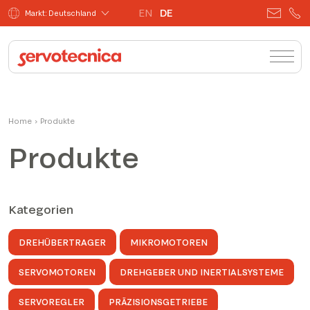
EN
DE
Markt: Deutschland
Home
›
Produkte
Produkte
Kategorien
DREHÜBERTRAGER
MIKROMOTOREN
SERVOMOTOREN
DREHGEBER UND INERTIALSYSTEME
SERVOREGLER
PRÄZISIONSGETRIEBE