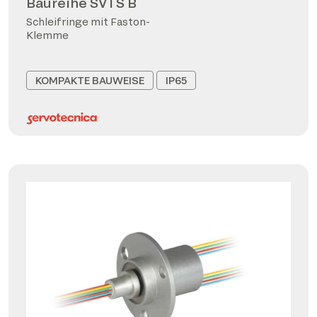
Baureihe SVTS B
Schleifringe mit Faston-
Klemme
KOMPAKTE BAUWEISE
IP65