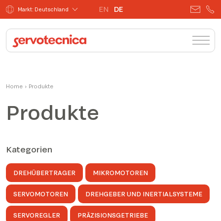
EN
DE
Markt: Deutschland
Home
›
Produkte
Produkte
Kategorien
DREHÜBERTRAGER
MIKROMOTOREN
SERVOMOTOREN
DREHGEBER UND INERTIALSYSTEME
SERVOREGLER
PRÄZISIONSGETRIEBE