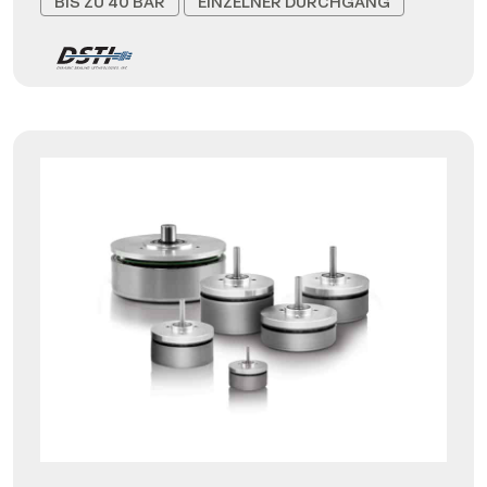
BIS ZU 40 BAR
EINZELNER DURCHGANG