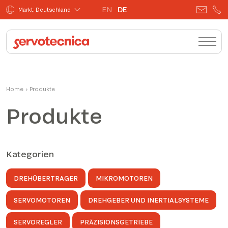
EN
DE
Markt: Deutschland
Home
›
Produkte
Produkte
Kategorien
DREHÜBERTRAGER
MIKROMOTOREN
SERVOMOTOREN
DREHGEBER UND INERTIALSYSTEME
SERVOREGLER
PRÄZISIONSGETRIEBE