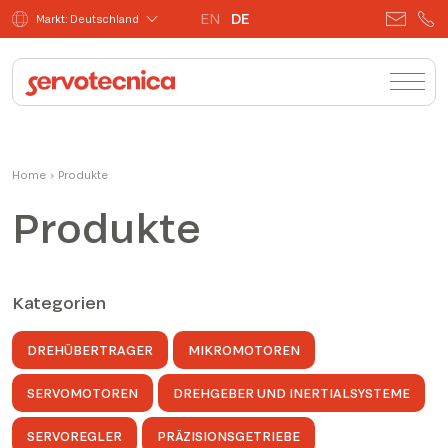
EN
DE
Markt: Deutschland
Home
›
Produkte
Produkte
Kategorien
DREHÜBERTRAGER
MIKROMOTOREN
SERVOMOTOREN
DREHGEBER UND INERTIALSYSTEME
SERVOREGLER
PRÄZISIONSGETRIEBE