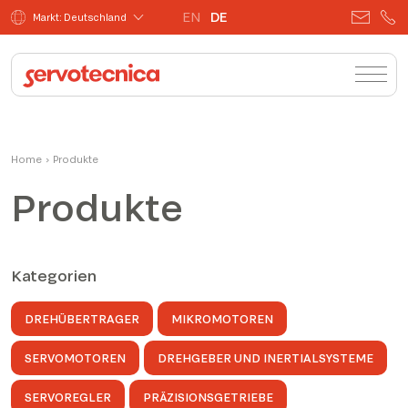
EN
DE
Markt: Deutschland
Home
›
Produkte
Produkte
Kategorien
DREHÜBERTRAGER
MIKROMOTOREN
SERVOMOTOREN
DREHGEBER UND INERTIALSYSTEME
SERVOREGLER
PRÄZISIONSGETRIEBE