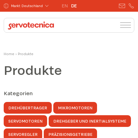
EN
DE
Markt: Deutschland
Home
›
Produkte
Produkte
Kategorien
DREHÜBERTRAGER
MIKROMOTOREN
SERVOMOTOREN
DREHGEBER UND INERTIALSYSTEME
SERVOREGLER
PRÄZISIONSGETRIEBE