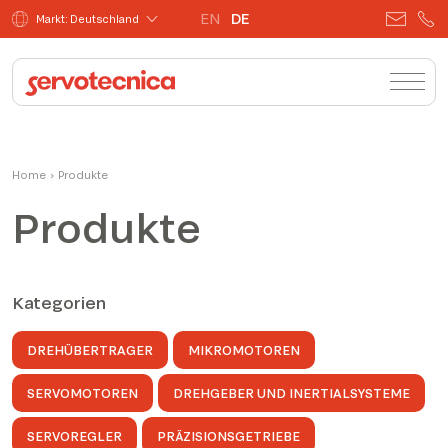
EN
DE
Markt: Deutschland
Home
›
Produkte
Produkte
Kategorien
DREHÜBERTRAGER
MIKROMOTOREN
SERVOMOTOREN
DREHGEBER UND INERTIALSYSTEME
SERVOREGLER
PRÄZISIONSGETRIEBE