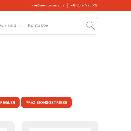
info@servotecnica.de
+49 6142-7936039
wir sind
Kontakte
OREGLER
PRÄZISIONSGETRIEBE