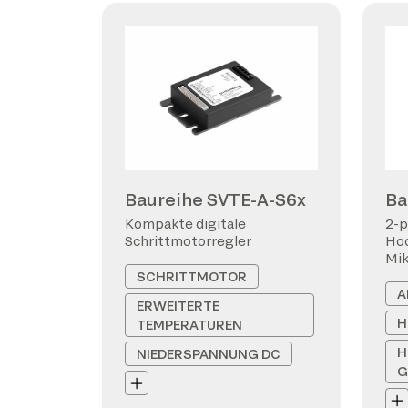
Baureihe SVTE-A-S6x
Ba
Kompakte digitale
2-p
Schrittmotorregler
Hoc
Mi
SCHRITTMOTOR
A
ERWEITERTE
H
TEMPERATUREN
H
NIEDERSPANNUNG DC
G