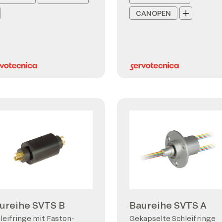
CANOPEN
ureihe SVTS B
Baureihe SVTS A
leifringe mit Faston-
Gekapselte Schleifringe