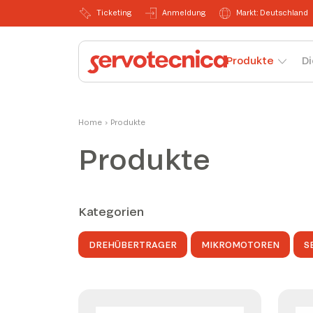
Ticketing
Anmeldung
Markt: Deutschland
Produkte
Di
Home
›
Produkte
Produkte
Kategorien
DREHÜBERTRAGER
MIKROMOTOREN
S