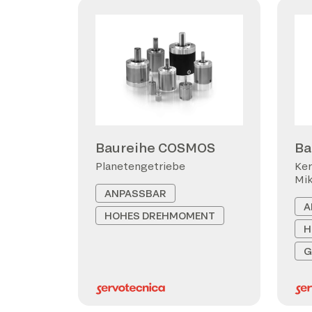
Baureihe COSMOS
Ba
Planetengetriebe
Ker
Mi
ANPASSBAR
A
HOHES DREHMOMENT
H
G