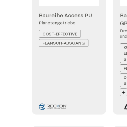
Baureihe Access PU
Ba
G
Planetengetriebe
Dre
COST-EFFECTIVE
und
FLANSCH-AUSGANG
K
E
S
F
D
B