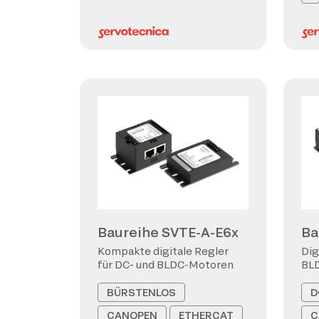
Baureihe SVTE-A-E6x
Ba
Kompakte digitale Regler
Dig
für DC- und BLDC-Motoren
BL
BÜRSTENLOS
D
CANOPEN
ETHERCAT
C