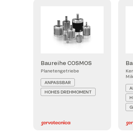
Baureihe COSMOS
Ba
Planetengetriebe
Ker
Mi
ANPASSBAR
A
HOHES DREHMOMENT
H
G