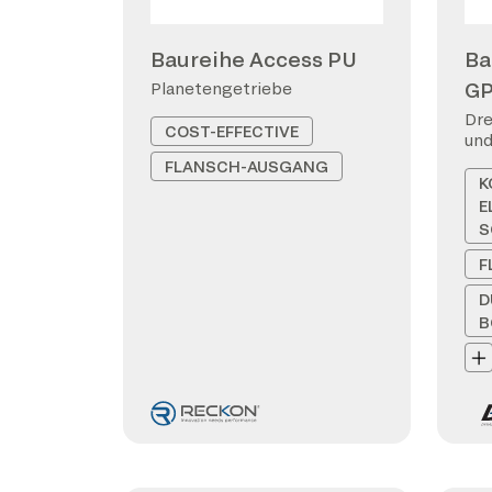
Baureihe Access PU
Ba
G
Planetengetriebe
Dre
COST-EFFECTIVE
und
FLANSCH-AUSGANG
K
E
S
F
D
B