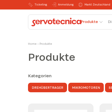
Ticketing
Anmeldung
Markt: Deutschland
Produkte
Di
Home
›
Produkte
Produkte
Kategorien
DREHÜBERTRAGER
MIKROMOTOREN
S