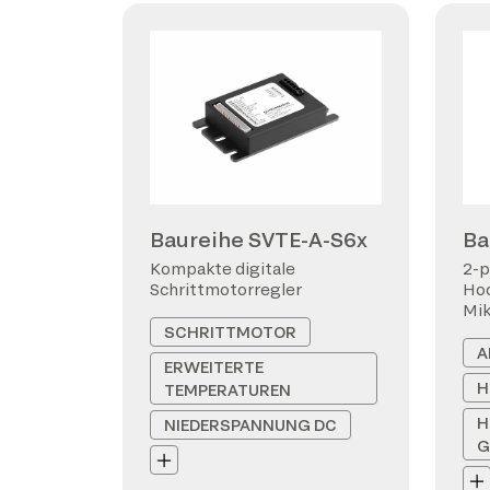
Baureihe SVTE-A-S6x
Ba
Kompakte digitale
2-p
Schrittmotorregler
Hoc
Mi
SCHRITTMOTOR
A
ERWEITERTE
H
TEMPERATUREN
H
NIEDERSPANNUNG DC
G