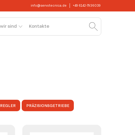
info@servotecnica.de
+49 6142-7936039
wir sind
Kontakte
OREGLER
PRÄZISIONSGETRIEBE