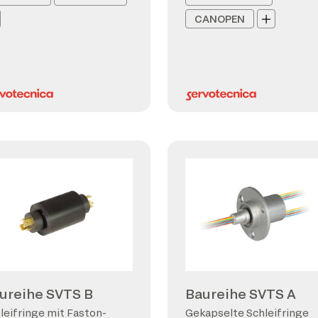
CANOPEN
ureihe SVTS B
Baureihe SVTS A
leifringe mit Faston-
Gekapselte Schleifringe