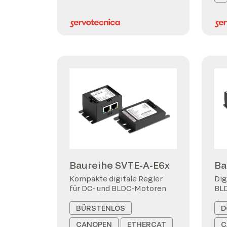
Baureihe SVTE-A-E6x
Ba
Kompakte digitale Regler
Dig
für DC- und BLDC-Motoren
BL
BÜRSTENLOS
D
CANOPEN
ETHERCAT
C