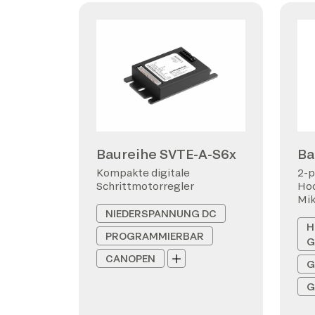
Baureihe SVTE-A-S6x
Ba
Kompakte digitale
2-p
Schrittmotorregler
Hoc
Mi
NIEDERSPANNUNG DC
H
PROGRAMMIERBAR
G
CANOPEN
G
G