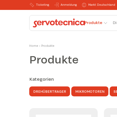
Ticketing
Anmeldung
Markt: Deutschland
Produkte
Di
Home
›
Produkte
Produkte
Kategorien
DREHÜBERTRAGER
MIKROMOTOREN
S