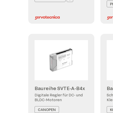
P
Baureihe SVTE-A-B4x
Ba
Digitale Regler für DC- und
Sch
BLDC-Motoren
Kl
CANOPEN
K