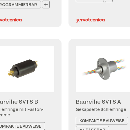
ROGRAMMIERBAR
ureihe SVTS B
Baureihe SVTS A
leifringe mit Faston-
Gekapselte Schleifringe
emme
KOMPAKTE BAUWEISE
OMPAKTE BAUWEISE
ANPASSBAR