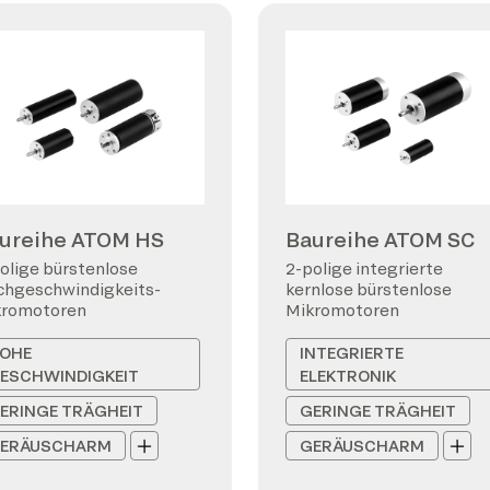
ureihe ATOM HS
Baureihe ATOM SC
olige bürstenlose
2-polige integrierte
hgeschwindigkeits-
kernlose bürstenlose
kromotoren
Mikromotoren
OHE
INTEGRIERTE
ESCHWINDIGKEIT
ELEKTRONIK
ERINGE TRÄGHEIT
GERINGE TRÄGHEIT
ERÄUSCHARM
GERÄUSCHARM