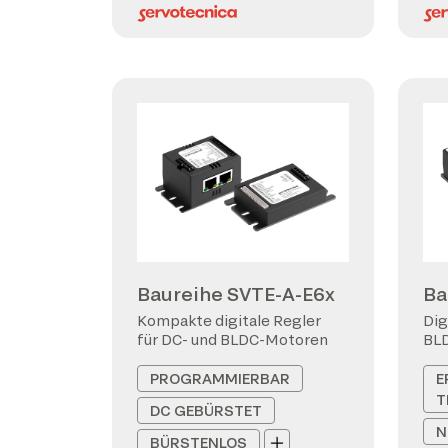
Baureihe SVTE-A-E6x
Ba
Kompakte digitale Regler
Dig
für DC- und BLDC-Motoren
BL
PROGRAMMIERBAR
E
T
DC GEBÜRSTET
N
BÜRSTENLOS