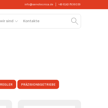
info@servotecnica.de
+49 6142-7936039
wir sind
Kontakte
OREGLER
PRÄZISIONSGETRIEBE