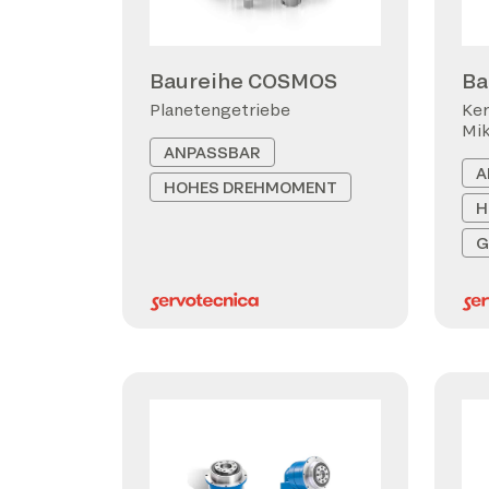
Baureihe COSMOS
Ba
Planetengetriebe
Ker
Mi
ANPASSBAR
A
HOHES DREHMOMENT
H
G