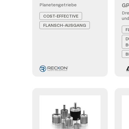
G
Planetengetriebe
Dre
COST-EFFECTIVE
und
FLANSCH-AUSGANG
F
D
B
B