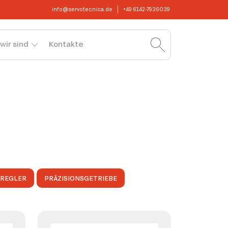
info@servotecnica.de
+49 6142-7936039
wir sind
Kontakte
OREGLER
PRÄZISIONSGETRIEBE