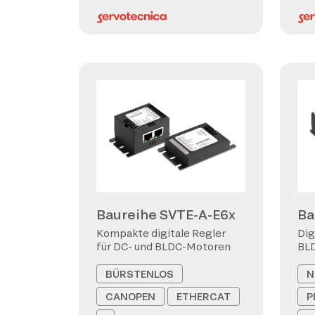
Baureihe SVTE-A-E6x
Ba
Kompakte digitale Regler
Dig
für DC- und BLDC-Motoren
BL
BÜRSTENLOS
N
CANOPEN
ETHERCAT
P