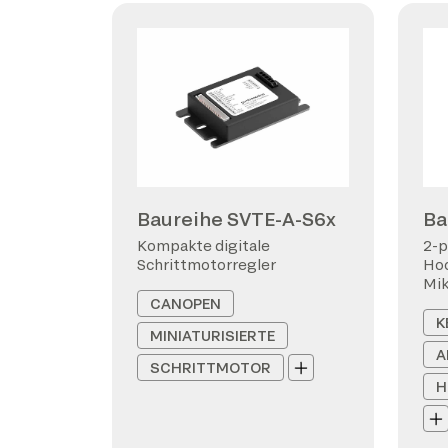
Baureihe SVTE-A-S6x
Ba
Kompakte digitale
2-p
Schrittmotorregler
Hoc
Mi
CANOPEN
K
MINIATURISIERTE
A
SCHRITTMOTOR
H