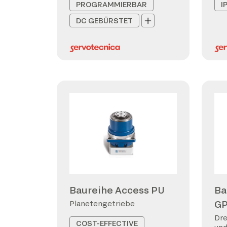
PROGRAMMIERBAR
I
DC GEBÜRSTET
Baureihe Access PU
Ba
G
Planetengetriebe
Dre
COST-EFFECTIVE