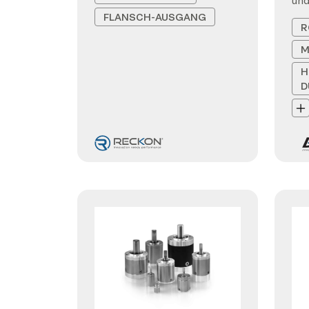
und
FLANSCH-AUSGANG
R
M
H
D