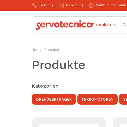
Ticketing
Anmeldung
Markt: Deutschland
Produkte
Di
Home
›
Produkte
Produkte
Kategorien
DREHÜBERTRAGER
MIKROMOTOREN
S