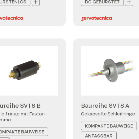
ÜRSTENLOS
DC GEBÜRSTET
ureihe SVTS B
Baureihe SVTS A
leifringe mit Faston-
Gekapselte Schleifringe
emme
KOMPAKTE BAUWEISE
OMPAKTE BAUWEISE
ANPASSBAR