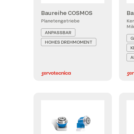
Baureihe COSMOS
Ba
Planetengetriebe
Ker
Mi
ANPASSBAR
G
HOHES DREHMOMENT
K
A