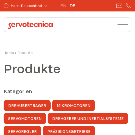
EN
DE
Markt: Deutschland
Home
›
Produkte
Produkte
Kategorien
DREHÜBERTRAGER
MIKROMOTOREN
SERVOMOTOREN
DREHGEBER UND INERTIALSYSTEME
SERVOREGLER
PRÄZISIONSGETRIEBE