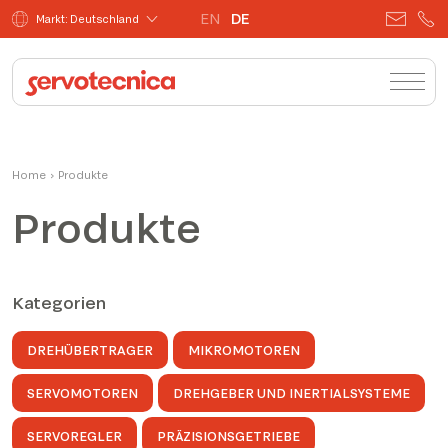
EN
DE
Markt: Deutschland
Home
›
Produkte
Produkte
Kategorien
DREHÜBERTRAGER
MIKROMOTOREN
SERVOMOTOREN
DREHGEBER UND INERTIALSYSTEME
SERVOREGLER
PRÄZISIONSGETRIEBE