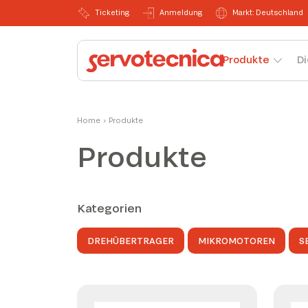
Ticketing
Anmeldung
Markt: Deutschland
Produkte
Di
Home
›
Produkte
Produkte
Kategorien
DREHÜBERTRAGER
MIKROMOTOREN
S