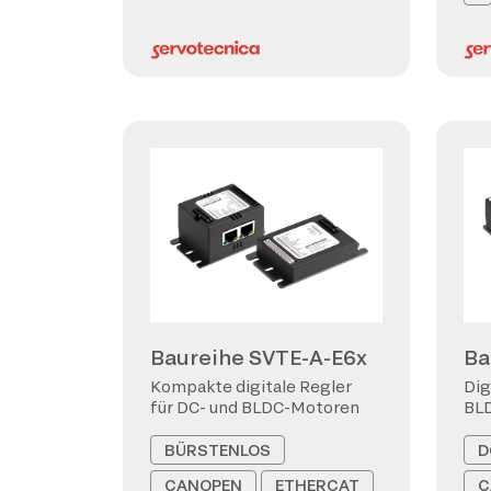
Baureihe SVTE-A-E6x
Ba
Kompakte digitale Regler
Dig
für DC- und BLDC-Motoren
BL
BÜRSTENLOS
D
CANOPEN
ETHERCAT
C