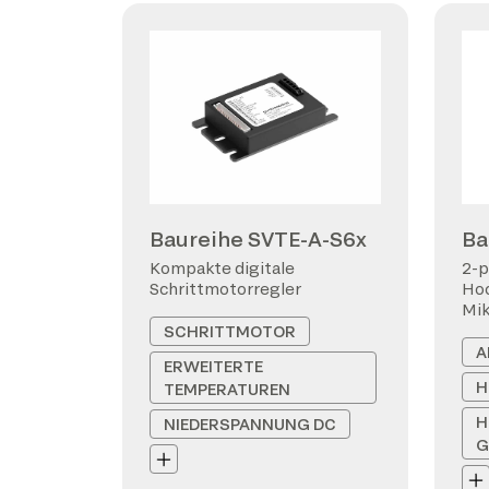
Baureihe SVTE-A-S6x
Ba
Kompakte digitale
2-p
Schrittmotorregler
Hoc
Mi
SCHRITTMOTOR
A
ERWEITERTE
H
TEMPERATUREN
H
NIEDERSPANNUNG DC
G