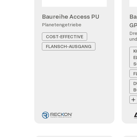
Baureihe Access PU
Ba
G
Planetengetriebe
Dre
COST-EFFECTIVE
und
FLANSCH-AUSGANG
K
E
S
F
D
B