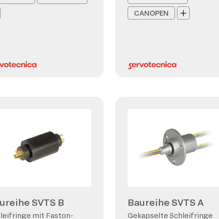
CANOPEN
ureihe SVTS B
Baureihe SVTS A
leifringe mit Faston-
Gekapselte Schleifringe