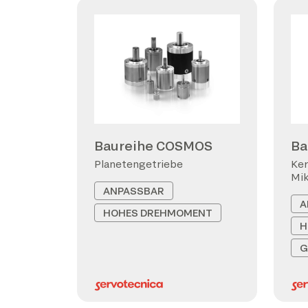
Baureihe COSMOS
Ba
Planetengetriebe
Ker
Mi
ANPASSBAR
A
HOHES DREHMOMENT
H
G