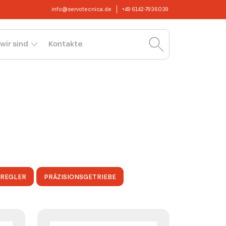
info@servotecnica.de
+49 6142-7936039
wir sind
Kontakte
OREGLER
PRÄZISIONSGETRIEBE